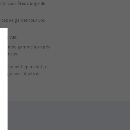
. Si vous êtes obligé de
vitez de garder tous vos
s de vue.
le haut de gamme à un prix
éfectueux.
 le moins. Cependant, «
rotéger vos objets de