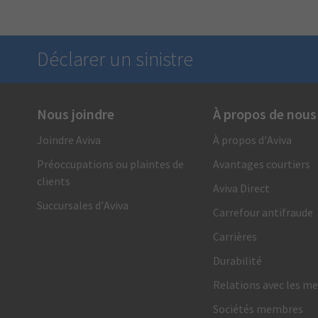
Déclarer un sinistre
Nous joindre
À propos de nous
Nous sommes là en cas de besoin
Joindre Aviva
À propos d’Aviva
1 866 692-8482
Préoccupations ou plaintes de
Avantages courtiers
Appelez-nous et recevez de l’un de nos conseillers en
clients
indemnisation un soutien et un service rapides, fiables
Aviva Direct
et personnalisés. Vous pouvez également présenter votre
Succursales d’Aviva
Carrefour antifraude
demande en ligne.
Carrières
Demande d’indemnité automobile
Durabilité
Demande d’indemnité habitation
Relations avec les me
Sociétés membres