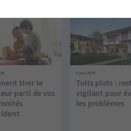
e ce genre
026
5 juin 2026
ent tirer le
Toits plats : res
leur parti de vos
vigilant pour év
mnités
les problèmes
cident