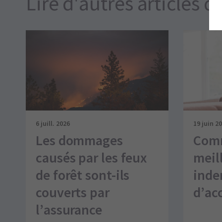
Lire d'autres articles d
6 juill. 2026
19 juin 2
Les dommages
Comm
causés par les feux
meil
de forêt sont-ils
inde
couverts par
d’ac
l’assurance