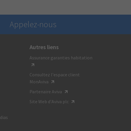
Appelez-nous
Autres liens
Pour obtenir des renseignements généraux,
Assurance garanties habitation
composez le :
1 800 387-4518
Consultez l’espace client
ATS:
MonAviva
1-800-855-0511
Partenaire Aviva
Site Web d’Aviva plc
Du lundi au vendredi
de 8 h à 20 h HE
dias