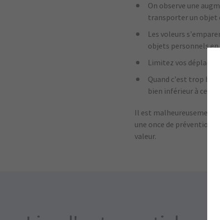
On observe une augmen
transporter un objet d
Les voleurs s’emparen
objets personnels en 
Limitez vos déplacemen
Quand c’est trop beau 
bien inférieur à celui
Il est malheureusement p
une once de prévention va
valeur.