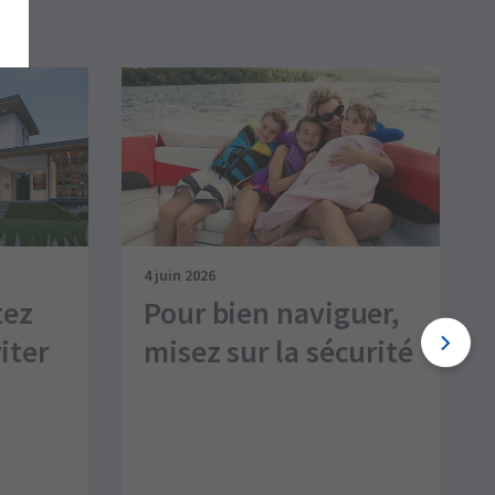
4 juin 2026
tez
Pour bien naviguer,
iter
misez sur la sécurité