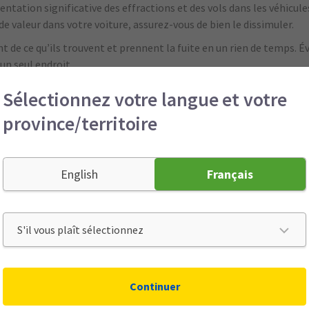
tation significative des effractions et des vols dans les véhicules
e valeur dans votre voiture, assurez-vous de bien le dissimuler.
t de ce qu’ils trouvent et prennent la fuite en un rien de temps. É
un seul endroit.
ts avec vos articles de luxe à des lieux sûrs et ne les perdez jamai
Sélectionnez votre langue et votre
pour être vrai, ça ne l’est pas! Si quelqu’un vous propose un artic
province/territoire
 du marché, il s’agit probablement d’un objet volé, contrefait ou d
ossible de perdre des objets au moment où nous nous y attendons
English
Français
ut mieux qu’une livre de guérison ». Ces conseils vous aideront à p
Continuer