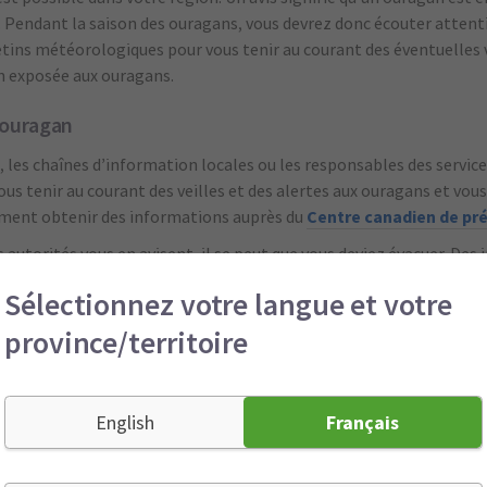
 Pendant la saison des ouragans, vous devrez donc écouter attent
etins météorologiques pour vous tenir au courant des éventuelles ve
n exposée aux ouragans.
 ouragan
o, les chaînes d’information locales ou les responsables des service
us tenir au courant des veilles et des alertes aux ouragans et vous
ement obtenir des informations auprès du
Centre canadien de pré
es autorités vous en avisent, il se peut que vous deviez évacuer. De
re attentif à la possibilité de routes inondées ou de ponts emporté
Sélectionnez votre langue et votre
 :
ce n’est pas le moment de vous promener en bateau ou d’observ
province/territoire
un ouragan, il est préférable de s’éloigner de la côte.
sée :
c’est l’endroit le plus sûr de votre maison pendant un ourag
e maison et le sous-sol présente un fort risque d’inondation.
English
Français
près un ouragan