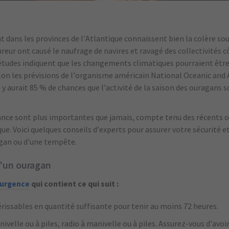
t dans les provinces de l’Atlantique connaissent bien la colère so
fureur ont causé le naufrage de navires et ravagé des collectivités c
es études indiquent que les changements climatiques pourraient être
selon les prévisions de l’organisme américain National Oceanic an
y aurait 85 % de chances que l’activité de la saison des ouragans so
lance sont plus importantes que jamais, compte tenu des récents 
que. Voici quelques conseils d’experts pour assurer votre sécurité et
agan ou d’une tempête.
d’un ouragan
’urgence
qui contient ce qui suit :
rissables en quantité suffisante pour tenir au moins 72 heures.
elle ou à piles, radio à manivelle ou à piles. Assurez-vous d’avoir