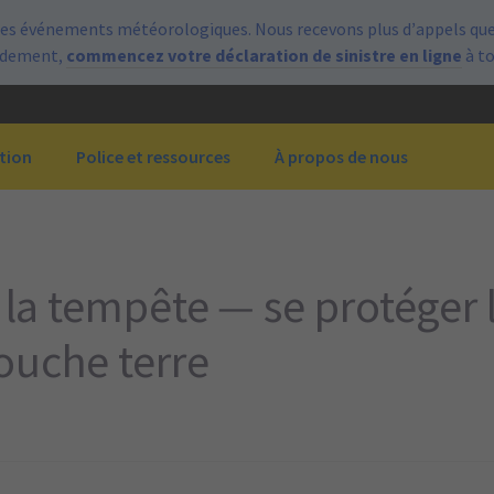
es événements météorologiques. Nous recevons plus d’appels que 
pidement,
commencez votre déclaration de sinistre en ligne
à t
tion
Police et ressources
À propos de nous
e la tempête — se protéger
ouche terre