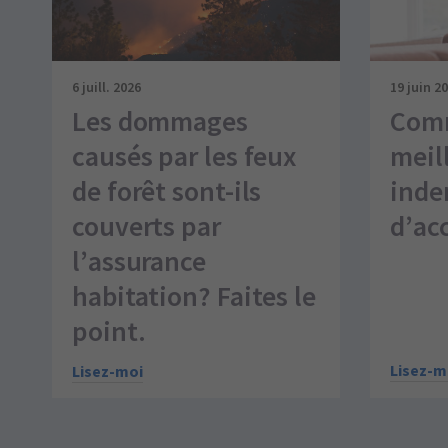
6 juill. 2026
19 juin 2
Les dommages
Comm
causés par les feux
meil
de forêt sont-ils
inde
couverts par
d’ac
l’assurance
habitation? Faites le
point.
Lisez-m
Lisez-moi