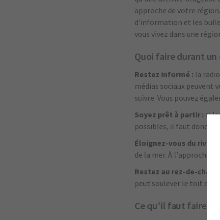
approche de votre région.
d’information et les bull
vous vivez dans une régio
Quoi faire durant un
Restez informé :
la radi
médias sociaux peuvent vo
suivre. Vous pouvez égal
Soyez prêt à partir :
si l
possibles, il faut donc êt
Éloignez-vous du rivage
de la mer. À l’approche d’
Restez au rez-de-chaus
peut soulever le toit d’un
Ce qu’il faut faire a