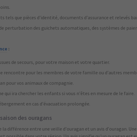
oins.
tels que pièces d’identité, documents d’assurance et relevés ban
 de perturbation des guichets automatiques, des systèmes de paie
ence
:
ssues de secours, pour votre maison et votre quartier.
e rencontre pour les membres de votre famille ou d’autres membr
lan pour vos animaux de compagnie.
qui ira chercher les enfants si vous n’êtes en mesure de le faire.
ébergement en cas d’évacuation prolongée.
 saison des ouragans
la différence entre une veille d’ouragan et un avis d’ouragan. Une 
st possible dans votre région. Un avis signifie qu’un ouragan est e