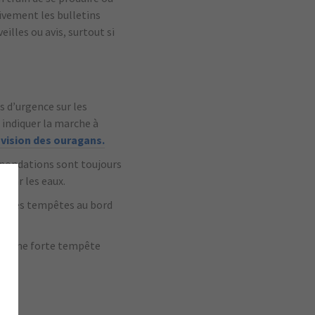
ivement les bulletins
illes ou avis, surtout si
s d’urgence sur les
 indiquer la marche à
vision des ouragans.
s inondations sont toujours
s par les eaux.
er les tempêtes au bord
an. Une forte tempête