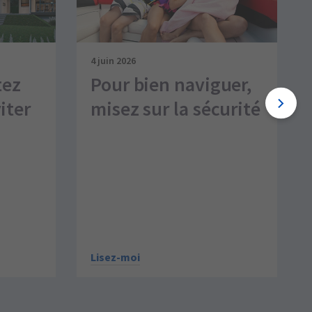
4 juin 2026
tez
Pour bien naviguer,
iter
misez sur la sécurité
Lisez-moi