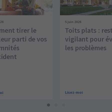
026
5 juin 2026
ent tirer le
Toits plats : res
leur parti de vos
vigilant pour év
mnités
les problèmes
cident
Lisez-moi
oi