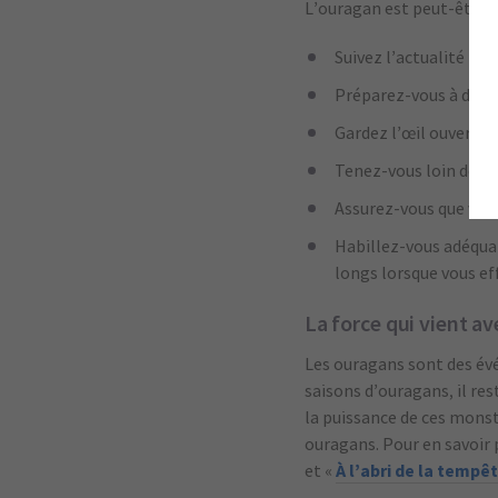
L’ouragan est peut-être pa
Suivez l’actualité po
Préparez-vous à de lo
Gardez l’œil ouvert e
Tenez-vous loin des f
Assurez-vous que votr
Habillez-vous adéqua
longs lorsque vous ef
La force qui vient a
Les ouragans sont des évé
saisons d’ouragans, il re
la puissance de ces monst
ouragans. Pour en savoir p
et «
À l’abri de la temp