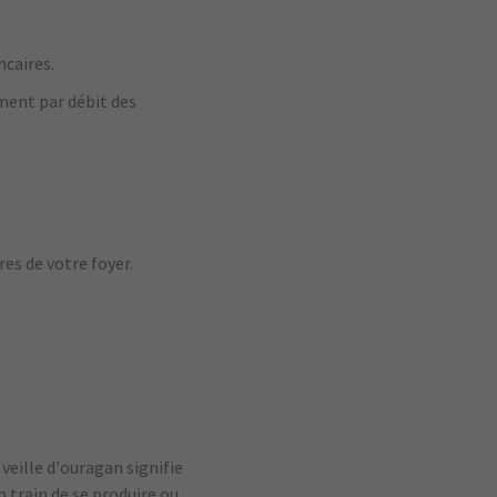
caires.
ment par débit des
es de votre foyer.
veille d’ouragan signifie
n train de se produire ou