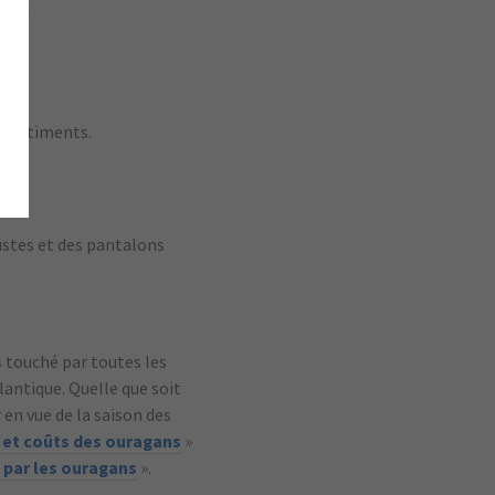
mise.
x bâtiments.
stes et des pantalons
 touché par toutes les
lantique. Quelle que soit
en vue de la saison des
s et coûts des ouragans
»
 par les ouragans
».