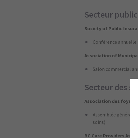
Secteur publi
Society of Public Insur
Conférence annuelle (
Association of Municipal
Salon commercial ann
Secteur des so
Association des foyers
Assemblée générale a
soins)
BC Care Providers Assoc