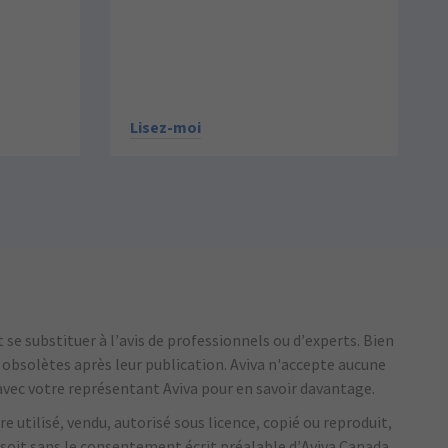
Lisez-moi
se substituer à l’avis de professionnels ou d’experts.
Bien
r obsolètes après leur publication.
Aviva n'accepte aucune
vec votre représentant Aviva pour en savoir davantage.
e utilisé, vendu, autorisé sous licence, copié ou reproduit,
 soit sans le consentement écrit préalable d’Aviva Canada