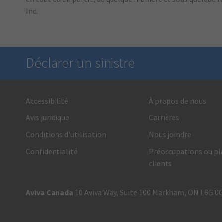
Inc.
Déclarer un sinistre
Accessibilité
À propos de nous
Nous sommes là en cas de besoin
Avis juridique
Carrières
1 866 692-8482
Conditions d’utilisation
Nous joindre
Appelez-nous et recevez de l’un de nos conseillers en
Confidentialité
Préoccupations ou pl
indemnisation un soutien et un service rapides et fiables.
clients
Aviva Canada
10 Aviva Way, Suite 100 Markham, ON L6G 0