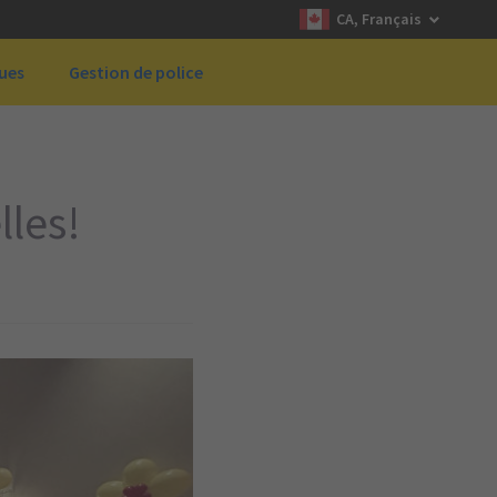
CA, Français
ques
Gestion de police
lles!