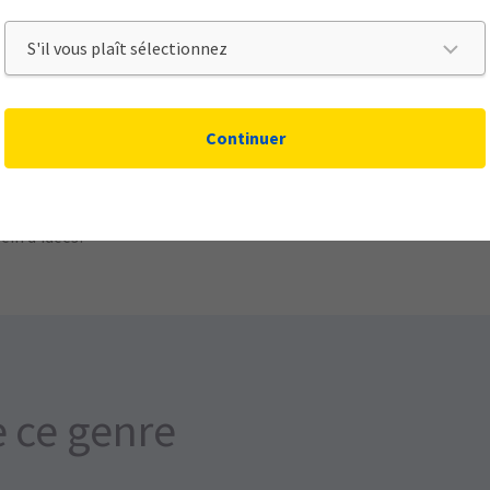
(commanditaire d’un kiosque et don de trousses de premiers soins
 Association
We Care (commanditaire de la cabine photo)
Continuer
agement d’offrir à nos clients des solutions d’assurance de poin
nir leur point de vue. Notre participation aux événements d’associ
lein d’idées!
e ce genre