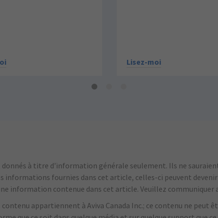
oi
Lisez-moi
onnés à titre d’information générale seulement. Ils ne sauraient 
es informations fournies dans cet article, celles-ci peuvent deveni
'une information contenue dans cet article.
Veuillez communiquer a
nt contenu appartiennent à Aviva Canada Inc.; ce contenu ne peut êtr
forme que ce soit dans quelque média et sur quelque support que ce