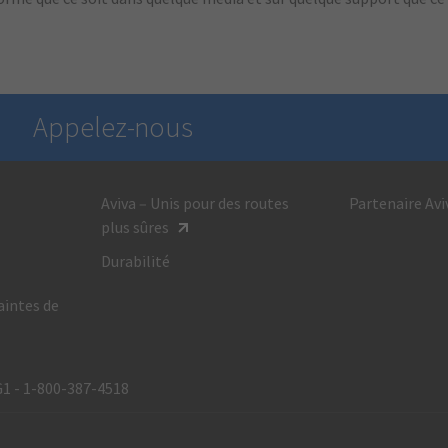
Appelez-nous
Aviva – Unis pour des routes
Partenaire Avi
Pour obtenir des renseignements généraux,
plus sûres
composez le :
Durabilité
1 800 387-4518
aintes de
Du lundi au vendredi
de 8 h à 20 h HE
G1 - 1‑800‑387‑4518