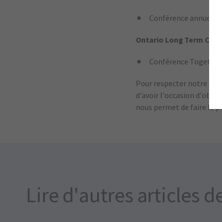
Conférence annuelle 
Ontario Long Term Care
Conférence Together 
Pour respecter notre eng
d’avoir l’occasion d’obte
nous permet de faire le p
Lire d'autres articles d