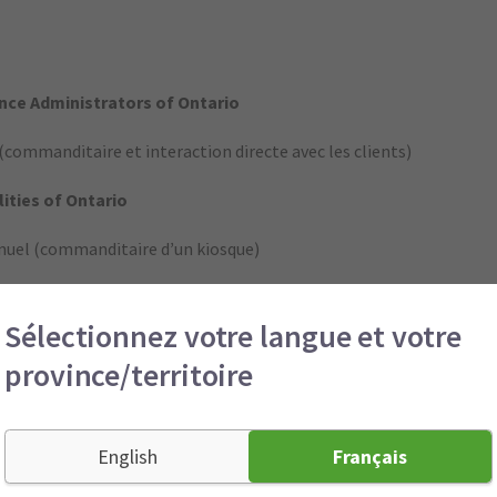
c
ance Administrators of Ontario
commanditaire et interaction directe avec les clients)
ities of Ontario
uel (commanditaire d’un kiosque)
ins de santé
Sélectionnez votre langue et votre
 de soins du Nouveau-Brunswick
province/territoire
nnuelle et semaine des foyers de soins (commanditaire et don de
English
Français
iation