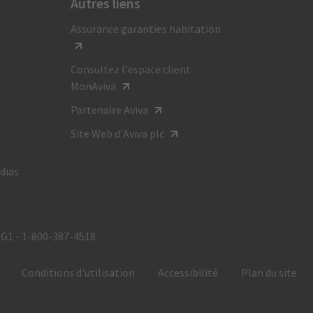
Autres liens
Pour obtenir des renseignements généraux,
Assurance garanties habitation
composez le :
1 800 387-4518
Consultez l’espace client
ATS:
MonAviva
1-800-855-0511
Partenaire Aviva
Site Web d’Aviva plc
Du lundi au vendredi
de 8 h à 20 h HE
dias
0G1 - 1‑800‑387‑4518
é
Conditions d’utilisation
Accessibilité
Plan du site