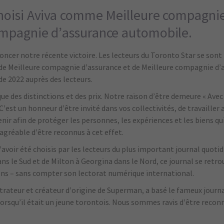
choisi Aviva comme Meilleure compagni
ompagnie d’assurance automobile.
ncer notre récente victoire. Les lecteurs du Toronto Star se sont
es de Meilleure compagnie d’assurance et de Meilleure compagnie d
de 2022 auprès des lecteurs.
que des distinctions et des prix. Notre raison d’être demeure « Ave
 C’est un honneur d’être invité dans vos collectivités, de travailler 
enir afin de protéger les personnes, les expériences et les biens q
agréable d’être reconnus à cet effet.
avoir été choisis par les lecteurs du plus important journal quotid
ns le Sud et de Milton à Georgina dans le Nord, ce journal se retro
ens – sans compter son lectorat numérique international.
strateur et créateur d’origine de Superman, a basé le fameux journa
 lorsqu’il était un jeune torontois. Nous sommes ravis d’être reconn