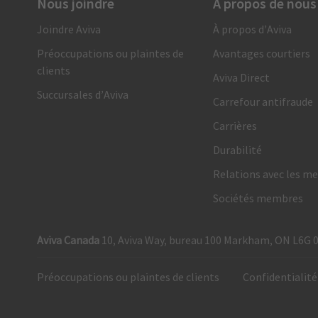
Nous joindre
À propos de nous
Nous sommes là en cas de besoin
Joindre Aviva
À propos d’Aviva
1 866 692-8482
Préoccupations ou plaintes de
Avantages courtiers
Appelez-nous et recevez de l’un de nos conseillers en
clients
indemnisation un soutien et un service rapides, fiables
Aviva Direct
et personnalisés. Vous pouvez également présenter votre
Succursales d’Aviva
Carrefour antifraude
demande en ligne.
Carrières
Demande d’indemnité automobile
Durabilité
Demande d’indemnité habitation
Relations avec les me
Sociétés membres
Aviva Canada
10, Aviva Way, bureau 100 Markham, ON L6G 
Préoccupations ou plaintes de clients
Confidentialit