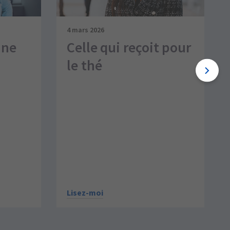
4 mars 2026
une
Celle qui reçoit pour
le thé
Lisez-moi