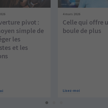
2026
4 mars 2026
verture pivot :
Celle qui offre 
oyen simple de
boule de plus
éger les
stes et les
ons
Lisez-moi
oi