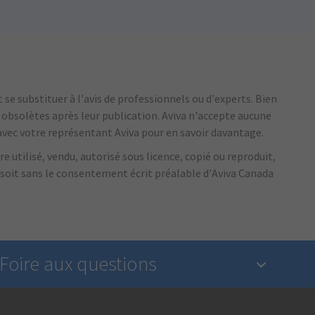
se substituer à l’avis de professionnels ou d’experts.
Bien
r obsolètes après leur publication.
Aviva n'accepte aucune
vec votre représentant Aviva pour en savoir davantage.
e utilisé, vendu, autorisé sous licence, copié ou reproduit,
 soit sans le consentement écrit préalable d’Aviva Canada
Foire aux questions
Qu’est-ce qu’une assurance?