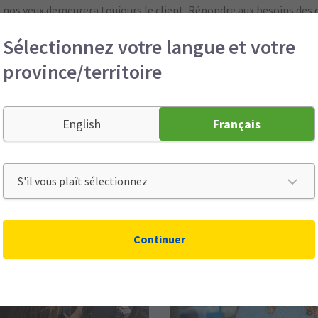
 à nos yeux demeurera toujours le client. Répondre aux besoins des 
 seule récompense dont nous avons besoin. Nous tiendrons nos pro
Sélectionnez votre langue et votre
 un avenir plus durable, mais nous ne nous contenterons jamais d
occasion de nous améliorer.
province/territoire
English
Français
e ce genre
Continuer