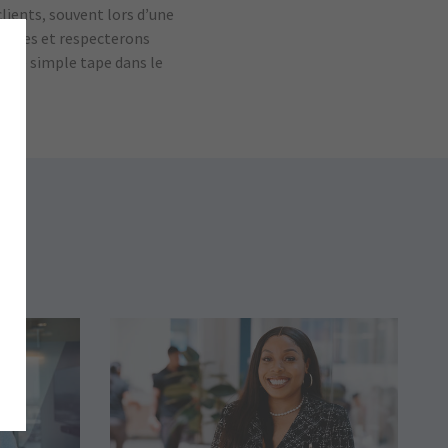
clients, souvent lors d’une
messes et respecterons
’une simple tape dans le