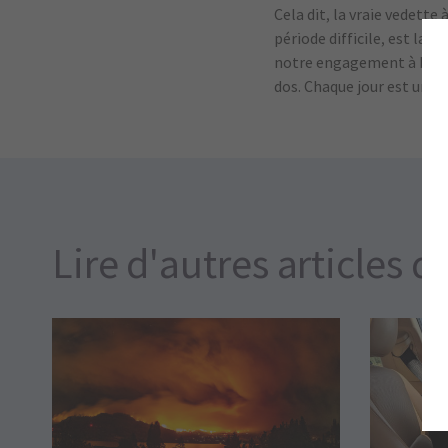
Cela dit, la vraie vedette
période difficile, est la
notre engagement à bâtir
dos. Chaque jour est une 
Lire d'autres articles d