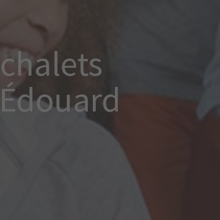
chalets
-Édouard