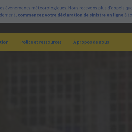
es événements météorologiques. Nous recevons plus d’appels que 
pidement,
commencez votre déclaration de sinistre en ligne
à t
tion
Police et ressources
À propos de nous