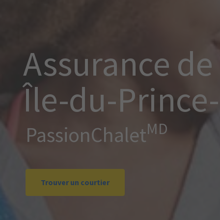
Assurance de 
Île-du-Prince
MD
PassionChalet
Trouver un courtier