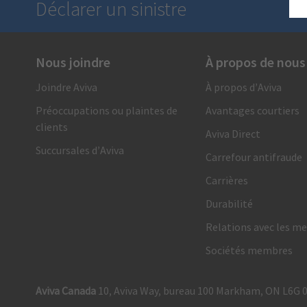
Déclarer un sinistre
Nous joindre
À propos de nous
Nous sommes là en cas de besoin
Joindre Aviva
À propos d’Aviva
1 866 692-8482
Préoccupations ou plaintes de
Avantages courtiers
Appelez-nous et recevez de l’un de nos conseillers en
clients
indemnisation un soutien et un service rapides, fiables
Aviva Direct
et personnalisés. Vous pouvez également présenter votre
Succursales d’Aviva
Carrefour antifraude
demande en ligne.
Carrières
Demande d’indemnité automobile
Durabilité
Demande d’indemnité habitation
Relations avec les me
Sociétés membres
Aviva Canada
10, Aviva Way, bureau 100 Markham, ON L6G 