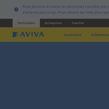
Nous pensons à toutes les personnes touchées par c
d’attente plus longs. Pour obtenir de l’aide plus ra
Particuliers
Entreprises
Courtier
Assurance
Indemnisa