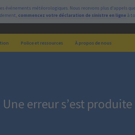
es événements météorologiques. Nous recevons plus d’appels que 
pidement,
commencez votre déclaration de sinistre en ligne
à t
tion
Police et ressources
À propos de nous
Une erreur s’est produite