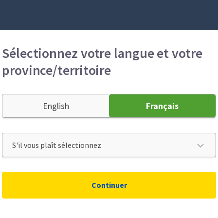
Sélectionnez votre langue et votre
province/territoire
 Nous n’avons pas été en mesure de t
English
Français
oin d’assistance immédiate, veuillez n
1-855-788-9090
Continuer