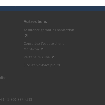
Appelez-nous
Autres liens
Pour obtenir des renseignements généraux,
Assurance garanties habitation
composez le :
1 800 387-4518
Consultez l’espace client
ATS:
MonAviva
1-800-855-0511
Partenaire Aviva
Site Web d’Aviva plc
Du lundi au vendredi
de 8 h à 20 h HE
dias
0G1 - 1‑800‑387‑4518