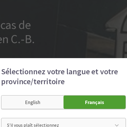
 cas de
en C.-B.
é (anglais seulement)
Sélectionnez votre langue et votre
province/territoire
English
Français