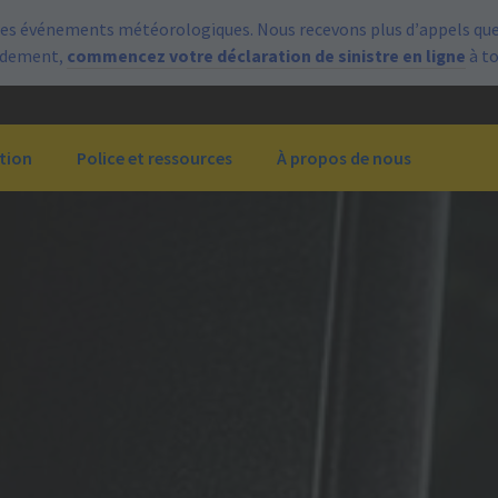
es événements météorologiques. Nous recevons plus d’appels que 
pidement,
commencez votre déclaration de sinistre en ligne
à t
tion
Police et ressources
À propos de nous