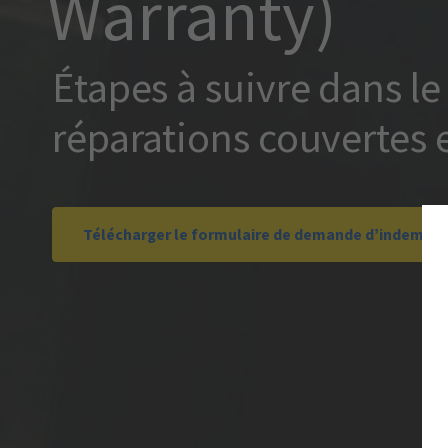
Warranty)
Étapes à suivre dans le
réparations couvertes 
Télécharger le formulaire de demande d’indemnit