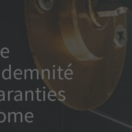
ne
ndemnité
aranties
Home