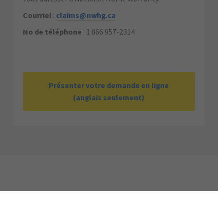
Courriel
:
claims@nwhg.ca
No de téléphone
: 1 866 957-2314
Présenter votre demande en ligne
(anglais seulement)
.)