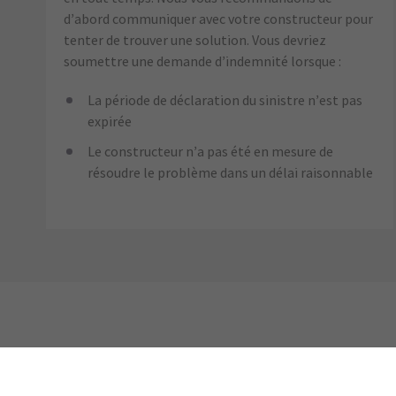
d’abord communiquer avec votre constructeur pour
tenter de trouver une solution. Vous devriez
soumettre une demande d’indemnité lorsque :
La période de déclaration du sinistre n’est pas
expirée
Le constructeur n’a pas été en mesure de
résoudre le problème dans un délai raisonnable
Copropriétés (« strata » en C.-B