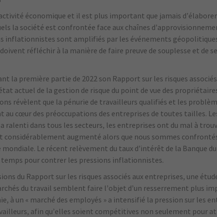
l’activité économique et il est plus important que jamais d’élabore
quels la société est confrontée face aux chaînes d’approvisionnem
 inflationnistes sont amplifiés par les événements géopolitiques
 doivent réfléchir à la manière de faire preuve de souplesse et de s
nt la première partie de 2022 son Rapport sur les risques associés
tat actuel de la gestion de risque du point de vue des propriétaire
ns révèlent que la pénurie de travailleurs qualifiés et les problème
au cœur des préoccupations des entreprises de toutes tailles. Le
a ralenti dans tous les secteurs, les entreprises ont du mal à trou
nt considérablement augmenté alors que nous sommes confrontés
le mondiale. Le récent relèvement du taux d’intérêt de la Banque d
temps pour contrer les pressions inflationnistes.
sions du Rapport sur les risques associés aux entreprises, une étud
rchés du travail semblent faire l’objet d’un resserrement plus imp
, à un « marché des employés » a intensifié la pression sur les ent
vailleurs, afin qu’elles soient compétitives non seulement pour at