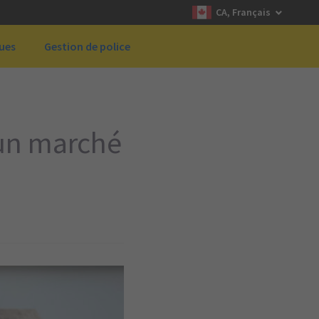
CA, Français
ques
Gestion de police
 un marché