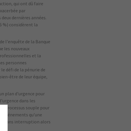
tion, qui ont dû faire
exacerbée par
s deux dernières années.
36 %) considèrent la
 de l’enquête de la Banque
ue les nouveaux
rofessionnelles et la
Les personnes
le défi de la pénurie de
bien-être de leur équipe,
’un plan d’urgence pour
d’urgence dans les
’un processus souple pour
 les événements qu’une
re sans interruption alors