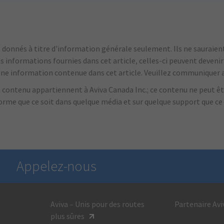
onnés à titre d’information générale seulement. Ils ne sauraient 
es informations fournies dans cet article, celles-ci peuvent deveni
'une information contenue dans cet article.
Veuillez communiquer a
nt contenu appartiennent à Aviva Canada Inc.; ce contenu ne peut êtr
forme que ce soit dans quelque média et sur quelque support que ce
Appelez-nous
Aviva – Unis pour des routes
Partenaire Avi
Pour obtenir des renseignements généraux,
plus sûres