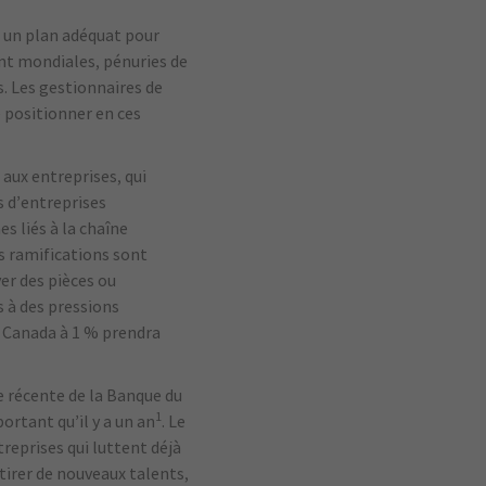
r un plan adéquat pour
ent mondiales, pénuries de
. Les gestionnaires de
e positionner en ces
 aux entreprises, qui
s d’entreprises
s liés à la chaîne
s ramifications sont
ver des pièces ou
 à des pressions
u Canada à 1 % prendra
e récente de la Banque du
1
ortant qu’il y a un an
. Le
reprises qui luttent déjà
tirer de nouveaux talents,