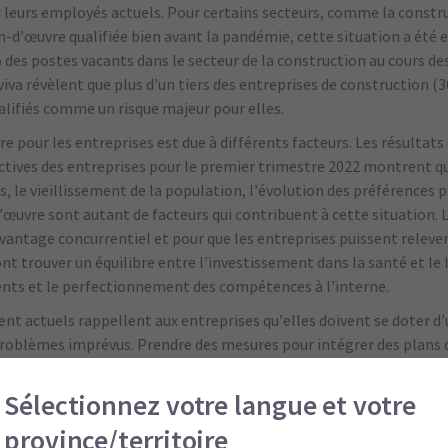
 leurs employés actuels. Pour certains secteurs, comme la construc
n-d’œuvre qualifiée bien avant la pandémie, cette situation a été 
des postes vacants dans le secteur de la construction au cours de
viva révèlent que plus d’un tiers des entreprises de construction (
ualifiés comme un risque majeur pour elles.
e pour les entreprises est due à différents facteurs. Les résultats
ctives des entreprises pour le premier trimestre 2022 montrent q
 le vieillissement de la population, l’évolution des préférences p
œuvre sont autant de facteurs qui contribuent à cette situation. 
vantage concurrentiel et pour que les entreprises puissent relever 
nt trouver un équilibre entre l’investissement dans la santé et le 
nts et le perfectionnement des compétences à l’interne.
ent actuels rappellent aux entreprises qu’elles doivent se doter d
x problèmes imprévus. Prendre des mesures pour intégrer des plans 
ratique nécessaire pour se protéger. Il est essentiel de disposer d
rovisionnement et garantir la flexibilité contractuelle pour tous
Sélectionnez votre langue et votre
luencer — afin de s’assurer que leurs activités peuvent se poursuiv
province/territoire
le paysage des risques continuent d’évoluer.