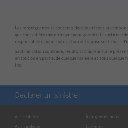
Les renseignements contenus dans le présent article sont d
que tout ait été mis en œuvre pour garantir l'exactitude d
responsabilité pour toute action entreprise sur la base d
Sauf indication contraire, les droits d’auteur sur le prése
en tout ou en partie, de quelque manière et sous quelque 
Inc.
Déclarer un sinistre
Accessibilité
À propos de nous
Nous sommes là en cas de besoin
Avis juridique
Carrières