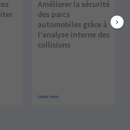
tez
Améliorer la sécurité
iter
des parcs
automobiles grâce à
l’analyse interne des
collisions
Lisez-moi