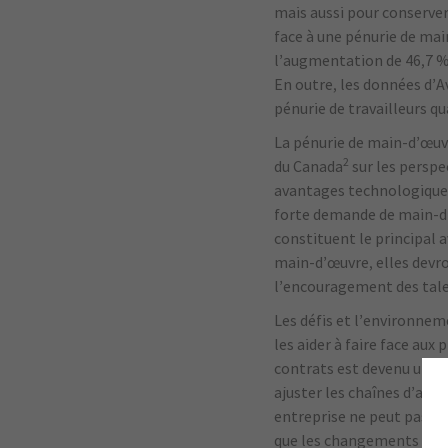
mais aussi pour conserver
face à une pénurie de mai
l’augmentation de 46,7 % 
En outre, les données d’A
pénurie de travailleurs q
La pénurie de main-d’œuvr
2
du Canada
sur les perspe
avantages technologiques,
forte demande de main-d’
constituent le principal a
main-d’œuvre, elles devro
l’encouragement des tale
Les défis et l’environnem
les aider à faire face au
contrats est devenu une p
ajuster les chaînes d’app
entreprise ne peut pas inf
que les changements dans 