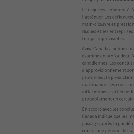
Le risque est inhérent à 
l’atténuer. Les défis aux
main-d’œuvre et pressions
risques et les entreprises
temps imprévisibles.
Aviva Canada a publié dura
examine en profondeur l’é
canadiennes. Les conclusio
d’approvisionnement sont 
profondes : la production 
matériaux et les coûts o
inflationnistes à l’échel
probablement un certain 
En accord avec les conclu
Canada indique que les ma
passage, après la pandémie
contre une pénurie de tra