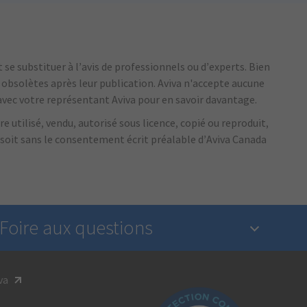
se substituer à l’avis de professionnels ou d’experts.
Bien
r obsolètes après leur publication.
Aviva n'accepte aucune
vec votre représentant Aviva pour en savoir davantage.
e utilisé, vendu, autorisé sous licence, copié ou reproduit,
 soit sans le consentement écrit préalable d’Aviva Canada
Foire aux questions
1. Qu’est-ce qu’une assurance?
va
2. L’industrie de l’assurance est-elle réglementée?