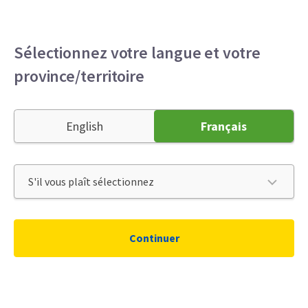
Particuliers
Entreprises
Courtier
Menu
Sélectionnez votre langue et votre
province/territoire
Gérer les rappels de produits
English
Français
18 déc. 2018
Continuer