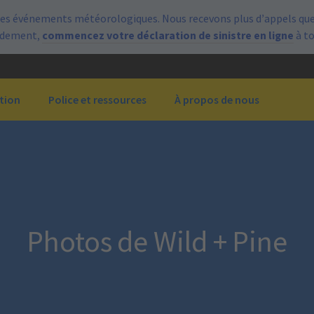
es événements météorologiques. Nous recevons plus d’appels que 
pidement,
commencez votre déclaration de sinistre en ligne
à t
tion
Police et ressources
À propos de nous
Photos de Wild + Pine