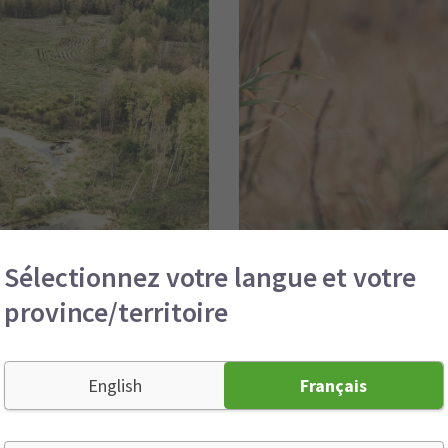
Sélectionnez votre langue et votre
province/territoire
English
Français
ta (Canada)
Vue du sol de l’écosystème