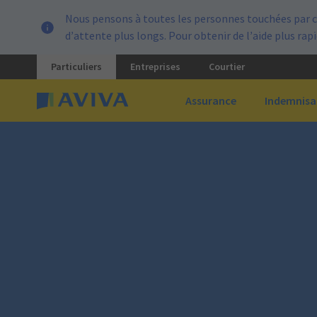
Nous pensons à toutes les personnes touchées par c
d’attente plus longs. Pour obtenir de l’aide plus ra
Particuliers
Entreprises
Courtier
Assurance
Indemnisa