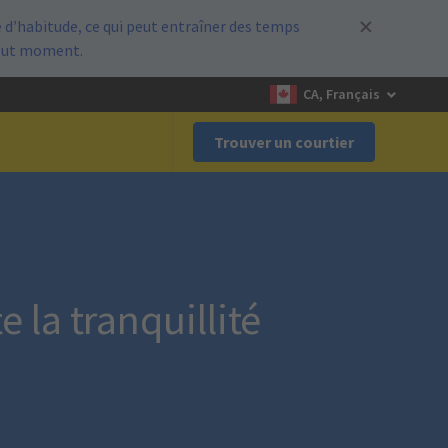
d’habitude, ce qui peut entraîner des temps
out moment.
CA, Français
Trouver un courtier
 la tranquillité