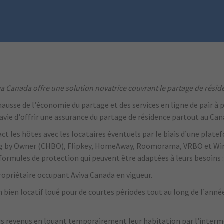
va Canada offre une solution novatrice couvrant le partage de résid
hausse de l’économie du partage et des services en ligne de pair à
ravie d’offrir une assurance du partage de résidence partout au Cana
 les hôtes avec les locataires éventuels par le biais d’une plate
ing by Owner (CHBO), Flipkey, HomeAway, Roomorama, VRBO et Wimd
formules de protection qui peuvent être adaptées à leurs besoins :
 propriétaire occupant Aviva Canada en vigueur.
n bien locatif loué pour de courtes périodes tout au long de l’ann
s revenus en louant temporairement leur habitation par l’interméd