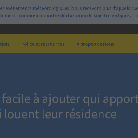
es événements météorologiques. Nous recevons plus d’appels que 
pidement,
commencez votre déclaration de sinistre en ligne
à t
tion
Police et ressources
À propos de nous
acile à ajouter qui apporte
i louent leur résidence