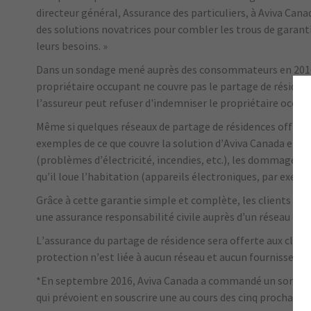
directeur général, Assurance des particuliers, à Aviva Cana
des solutions novatrices pour combler les trous de garant
leurs besoins. »
Dans un sondage mené auprès des consommateurs en 2016, 5
propriétaire occupant ne couvre pas le partage de résidenc
l’assureur peut refuser d'indemniser le propriétaire occupa
Même si quelques réseaux de partage de résidences offrent
exemples de ce que couvre la solution d’Aviva Canada et que
(problèmes d’électricité, incendies, etc.), les dommages
qu’il loue l’habitation (appareils électroniques, par exemp
Grâce à cette garantie simple et complète, les clients bénéf
une assurance responsabilité civile auprès d’un réseau de lo
L’assurance du partage de résidence sera offerte aux client
protection n’est liée à aucun réseau et aucun fournisseur d
*En septembre 2016, Aviva Canada a commandé un sondage ci
qui prévoient en souscrire une au cours des cinq prochaine