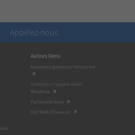
Appelez-nous
Autres liens
Pour obtenir des renseignements généraux,
Assurance garanties habitation
composez le :
1 800 387-4518
Consultez l’espace client
ATS:
MonAviva
1-800-855-0511
Partenaire Aviva
Site Web d’Aviva plc
Du lundi au vendredi
de 8 h à 20 h HE
dias