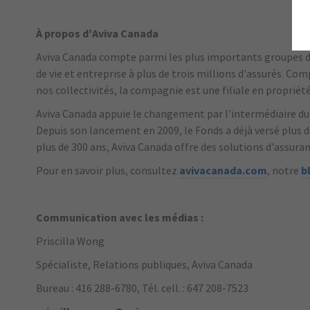
À propos d’Aviva Canada
Aviva Canada compte parmi les plus importants groupes d
de vie et entreprise à plus de trois millions d’assurés. Co
nos collectivités, la compagnie est une filiale en propriét
Aviva Canada appuie le changement par l’intermédiaire du
Depuis son lancement en 2009, le Fonds a déjà versé plus d
plus de 300 ans, Aviva Canada offre des solutions d’assura
Pour en savoir plus, consultez
avivacanada.com
, notre
b
Communication avec les médias :
Priscilla Wong
Spécialiste, Relations publiques, Aviva Canada
Bureau : 416 288-6780, Tél. cell. : 647 208-7523