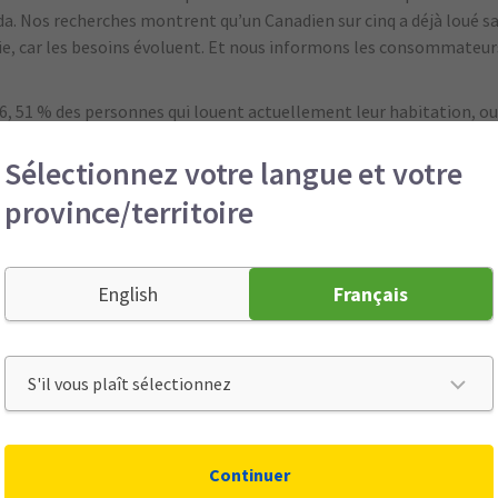
da. Nos recherches montrent qu’un Canadien sur cinq a déjà loué sa
ie, car les besoins évoluent. Et nous informons les consommateurs
1 % des personnes qui louent actuellement leur habitation, ou en
e, ce qui met au jour un important trou de garantie pour les Cana
Sélectionnez votre langue et votre
nt ou, pire, annuler sa police habitation.
 automatiquement une certaine protection, celle-ci ne saurait re
province/territoire
 ne couvrent pas les réseaux de partage de résidences : la responsa
 aux bâtiments, les dommages aux biens personnels causés par le l
le).
English
Français
icieront du soutien d’Aviva Canada 24 heures sur 24, 7 jours sur 7 e
cation ni à exiger une telle assurance de leurs locataires.
s d’Aviva, y compris les nouveaux clients, dont les résidences princ
e services de partage de résidences.
blé auprès de plus de 2 000 Canadiens, âgés de 25 ans et plus, q
Continuer
s années.