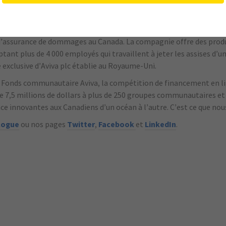
’assurance de dommages au Canada. La compagnie offre des produi
mptant plus de 4 000 employés qui travaillent à jeter les assises d’
é exclusive d’Aviva plc établie au Royaume-Uni.
 Fonds communautaire Aviva, la compétition de financement en lign
e 7,5 millions de dollars à plus de 250 groupes communautaires et 
nce innovantes aux Canadiens d’un océan à l’autre. C’est ce que nou
logue
ou nos pages
Twitter
,
Facebook
et
LinkedIn
.