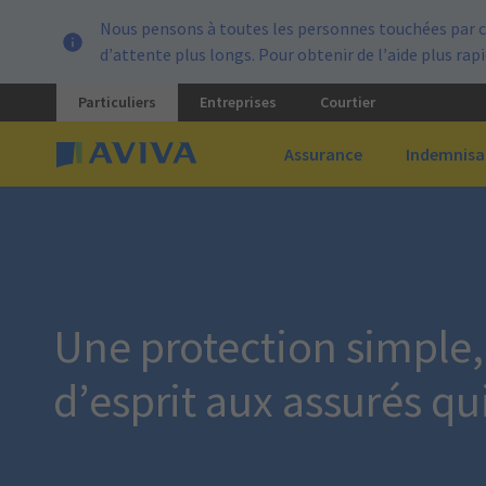
Nous pensons à toutes les personnes touchées par c
d’attente plus longs. Pour obtenir de l’aide plus ra
Particuliers
Entreprises
Courtier
Assurance
Indemnisa
Une protection simple, f
d’esprit aux assurés qu