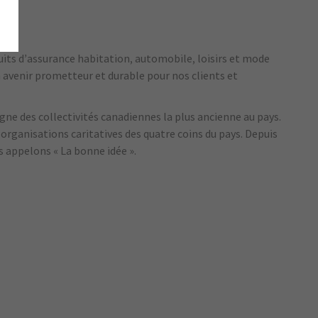
ts d’assurance habitation, automobile, loisirs et mode
un avenir prometteur et durable pour nos clients et
e des collectivités canadiennes la plus ancienne au pays.
organisations caritatives des quatre coins du pays. Depuis
s appelons « La bonne idée ».