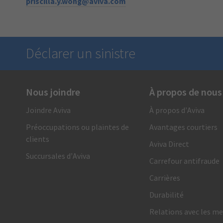
priscilla.y.wong@aviva.com
Déclarer un sinistre
Nous joindre
À propos de nous
Nous sommes là en cas de besoin
Joindre Aviva
À propos d’Aviva
1 866 692-8482
Préoccupations ou plaintes de
Avantages courtiers
Appelez-nous et recevez de l’un de nos conseillers en
clients
indemnisation un soutien et un service rapides, fiables
Aviva Direct
et personnalisés. Vous pouvez également présenter votre
Succursales d’Aviva
Carrefour antifraude
demande en ligne.
Carrières
Demande d’indemnité automobile
Durabilité
Demande d’indemnité habitation
Relations avec les me