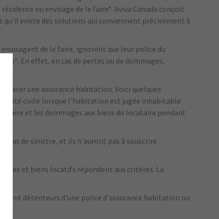
 résidence ou envisage de le faire*. Aviva Canada conçoit
 qu'il existe des solutions qui conviennent précisément à
visagent de le faire, ignorent que leur police du
diens*. En effet, en cas de pertes ou de dommages,
mplacer une assurance habitation. Voici quelques
bilité civile lorsque l’habitation est jugée inhabitable
ocataire et les dommages aux biens du locataire pendant
n cas de sinistre, et ils n’auront pas à souscrire
ipales et biens locatifs répondent aux critères. La
ui sont détenteurs d’une police d’assurance habitation ou