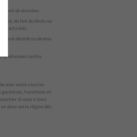
u le vol de données.
perte, du fait du décès ou
vos activités.
n associé décédé ou devenu
inq véhicules tarifés
he avec votre courtier
s garanties, franchises et
urtier. Si vous n’avez
 un dans votre région dès