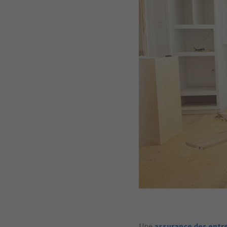
Une
assurance des entr