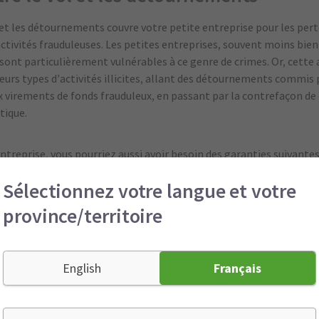
 et les détournements couvre votre petite entreprise pour les pert
activités frauduleuses. Les petites entreprises, souvent moins bien
, sont particulièrement vulnérables à ce genre de crimes. Or, cett
eurs types d’activités illicites, allant des détournements commis 
x virements de fonds frauduleux, en passant par la contrefaçon de c
tique.
entreprise, vous pourriez aussi avoir besoin des garanties suivante
Sélectionnez votre langue et votre
onsabilité civile professionnelle, qui vous protège si vous êtes pou
province/territoire
, d'omission ou de négligence dans la prestation de services profes
 bris des machines, qui couvre les systèmes importants, comme les
ffage et de climatisation, l’équipement de réfrigération et les sy
English
Français
stre attribuable à des circonstances comme un arc électrique ou u
onsabilité civile pour les produits, qui offre une protection si vos
res.