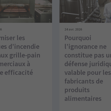
26
24 avr. 2026
miser les
Pourquoi
ues d’incendie
l’ignorance ne
aux grille-pain
constitue pas u
erciaux à
défense juridiq
e efficacité
valable pour les
fabricants de
produits
alimentaires