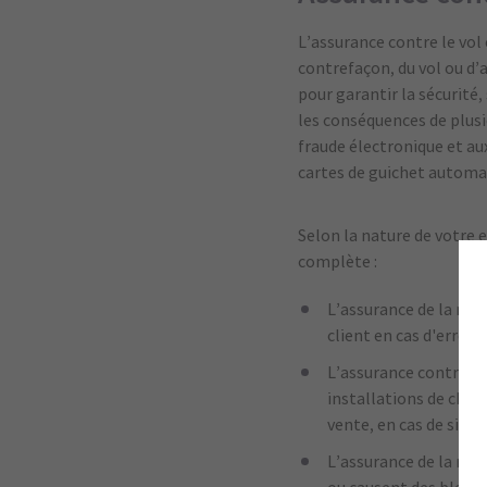
L’assurance contre le vol
contrefaçon, du vol ou d’
pour garantir la sécurité
les conséquences de plusi
fraude électronique et au
cartes de guichet automa
Selon la nature de votre 
complète :
L’assurance de la resp
client en cas d'erreur
L’assurance contre le
installations de chau
vente, en cas de sini
L’assurance de la resp
ou causent des blessu