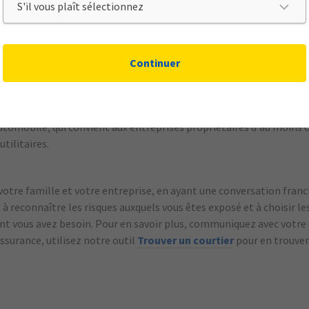
s cyberrisques, qui couvre votre responsabilité advenant la perte o
borateurs essentiels, une assurance-vie qui vous protège contre la 
Continuer
personnes clés sur lesquelles vous comptez pour la bonne marche de 
és, qui facilite le rachat des parts de l’entreprise détenues par u
utomobile, qui convient aux entreprises propriétaires d’au moins c
tilitaires.
votre famille et votre entreprise, en ayant une conversation franc
a à reconnaître les risques auxquels vous êtes exposé et à choisir le
 vous avez besoin. Pour en savoir plus, communiquez avec votre co
ssurance, utilisez notre outil
Trouver un courtier
pour en trouver