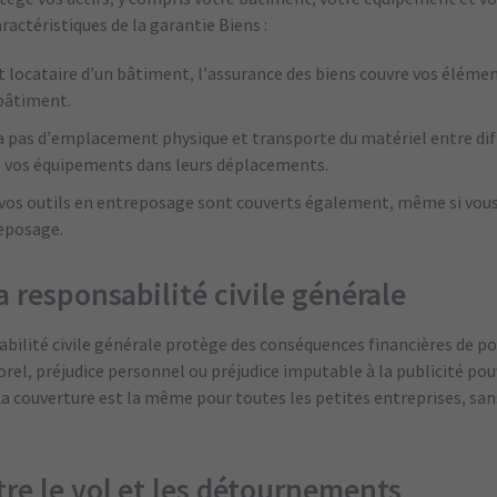
aractéristiques de la garantie Biens :
t locataire d’un bâtiment, l’assurance des biens couvre vos élément
 bâtiment.
’a pas d’emplacement physique et transporte du matériel entre diffé
e vos équipements dans leurs déplacements.
vos outils en entreposage sont couverts également, même si vous 
reposage.
a responsabilité civile générale
sabilité civile générale protège des conséquences financières de
el, préjudice personnel ou préjudice imputable à la publicité pou
La couverture est la même pour toutes les petites entreprises, san
re le vol et les détournements