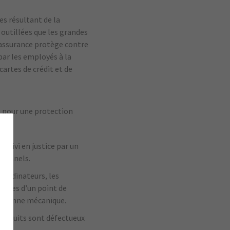
es résultant de la
 outillées que les grandes
e assurance protège contre
par les employés à la
artes de crédit et de
s pour une protection
rsuivi en justice par un
sionnels.
 ordinateurs, les
stèmes d’un point de
ne panne mécanique.
 produits sont défectueux