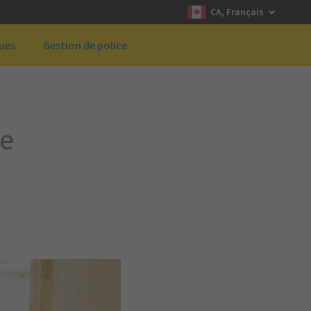
CA, Français
ques
Gestion de police
te