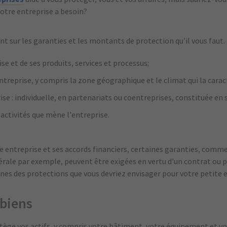
otre entreprise a besoin?
nt sur les garanties et les montants de protection qu’il vous faut. 
ise et de ses produits, services et processus;
treprise, y compris la zone géographique et le climat qui la carac
ise : individuelle, en partenariats ou coentreprises, constituée en 
’activités que mène l’entreprise.
re entreprise et ses accords financiers, certaines garanties, comme
érale par exemple, peuvent être exigées en vertu d’un contrat ou 
unes des protections que vous devriez envisager pour votre petite e
 biens
tège vos actifs, y compris votre bâtiment, votre équipement et vo