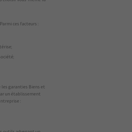
Parmi ces facteurs :
térise;
société;
 les garanties Biens et
par un établissement
ntreprise :
s outils advenant un