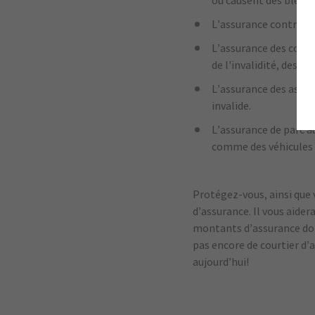
L’assurance contre le
L’assurance des colla
de l'invalidité, des 
L’assurance des associ
invalide.
L’assurance de parc a
comme des véhicules u
Protégez-vous, ainsi que 
d’assurance. Il vous aider
montants d’assurance dont
pas encore de courtier d’a
aujourd’hui!