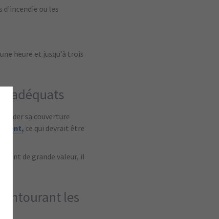
 d’incendie ou les
une heure et jusqu’à trois
tie adéquats
regarder sa couverture
cident,
ce qui devrait être
s sont de grande valeur, il
 entourant les