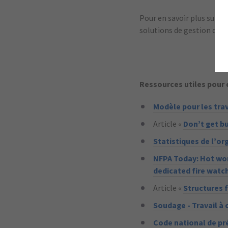
Pour en savoir plus sur l
solutions de gestion des
Ressources utiles pour 
Modèle pour les tra
Article «
Don’t get b
Statistiques de l’o
NFPA Today: Hot work
dedicated fire watch
Article «
Structures 
Soudage - Travail à 
Code national de pré