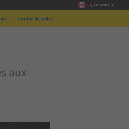
CA, Français
ques
Gestion de police
:
és aux