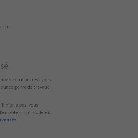
ort)
isé
omberie ou d’autres types
pour ce genre de travaux
il n’en a pas, vous
d’en obtenir un modèle).
ivantes
: