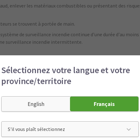
haud, enlever les matériaux combustibles ou présentant des risques
cteurs se trouvent à portée de main.
 système de surveillance incendie continue d’une durée d’au moins 
une surveillance incendie intermittente.
neur doit avoir des montants de garan
Sélectionnez votre langue et votre
le bon entrepreneur pour les travaux à chaud, il est important de 
province/territoire
es entrepreneurs ont une garantie RC de 1 million de $
en cas d’ac
ut type de pertes.
nt résidentiel ou le matériel sur lequel on effectue les rénovation
English
Français
 un entrepreneur qui a une garantie de 5 à 10 millions de $.
vantage sur les procédures sécuritaires
ud