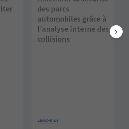
iter
des parcs
automobiles grâce à
l’analyse interne des
collisions
Lisez-moi