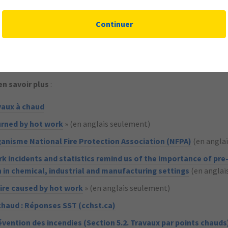
es travaux à chaud, communiquez avec votre courtier d’assurance ou
Continuer
 risques d’Aviva à arms.canada@aviva.com.
en savoir plus
:
vaux à chaud
urned by hot work
» (en anglais seulement)
rganisme National Fire Protection Association (NFPA)
(en angla
 incidents and statistics remind us of the importance of pre-
 in chemical, industrial and manufacturing settings
(en anglai
fire caused by hot work
» (en anglais seulement)
chaud : Réponses SST (cchst.ca)
vention des incendies (Section 5.2. Travaux par points chauds