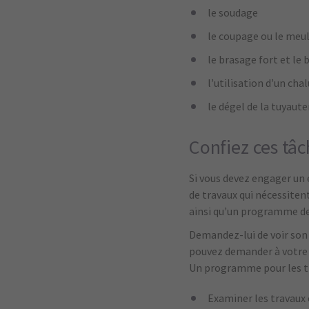
le soudage
le coupage ou le meu
le brasage fort et le
l’utilisation d’un cha
le dégel de la tuyaute
Confiez ces tâc
Si vous devez engager un 
de travaux qui nécessiten
ainsi qu’un programme de 
Demandez-lui de voir son 
pouvez demander à votre c
Un programme pour les tr
Examiner les travaux et