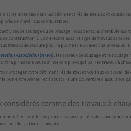
sinistres incendies dans les bâtiments résidentiels sont causés pa
rop près de matériaux combustibles?
 activités de soudage ou de brasage, nous pensons d’emblée aux tr
s de construction. Or, on exécute aussi ce type de travaux dans des
aux travaux de soudure pour la plomberie ou avec chalumeau sur u
otection Association
(NFPA)
, les travaux de coupage et le soudage 
nt la principale cause d’incendie provoqué par les travaux à chau
s protéger votre bâtiment résidentiel et vos lieux de travail de c
r le bon entrepreneur et à souscrire une couverture d’assurance qu
x considérés comme des travaux à chau
rennent l’ensemble des processus susceptibles de causer une co
use une des activités suivantes :