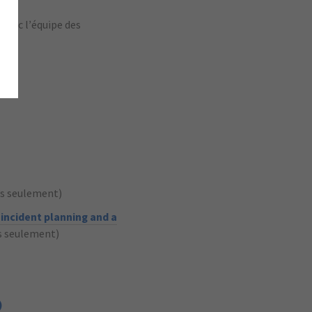
 avec l’équipe des
is seulement)
incident planning and a
s seulement)
)