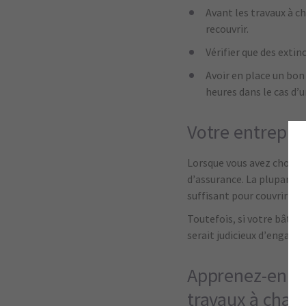
Avant les travaux à c
recouvrir.
Vérifier que des extin
Avoir en place un bon
heures dans le cas d’
Votre entrepre
Lorsque vous avez choisi 
d’assurance. La plupart d
suffisant pour couvrir to
Toutefois, si votre bâtime
serait judicieux d’engager
Apprenez-en da
travaux à cha