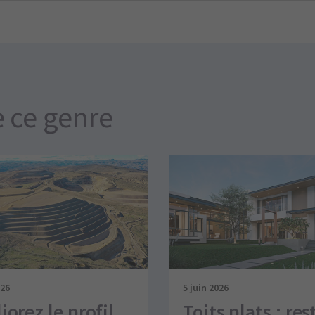
e ce genre
026
5 juin 2026
orez le profil
Toits plats : res